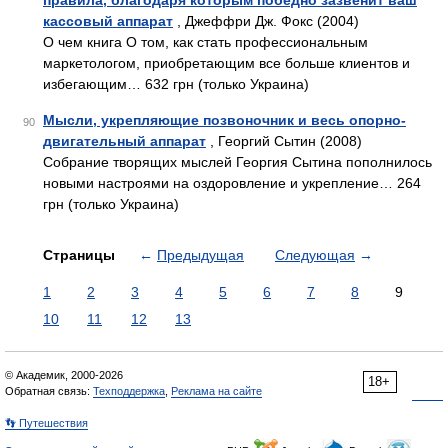
правила, благодаря которым победно зазвенит ваш
кассовый аппарат
, Джеффри Дж. Фокс (2004)
О чем книга О том, как стать профессиональным
маркетологом, приобретающим все больше клиентов и
избегающим… 632 грн (только Украина)
Мысли, укрепляющие позвоночник и весь опорно-
90
двигательный аппарат
, Георгий Сытин (2008)
Собрание творящих мыслей Георгия Сытина пополнилось
новыми настроями на оздоровление и укрепление… 264
грн (только Украина)
Страницы
←
Предыдущая
Следующая
→
1
2
3
4
5
6
7
8
9
10
11
12
13
© Академик, 2000-2026
18+
Обратная связь:
Техподдержка
,
Реклама на сайте
👣 Путешествия