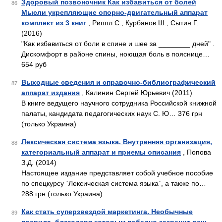
Здоровый позвоночник Как избавиться от болей
86
Мысли укрепляющие опорно-двигательный аппарат
комплект из 3 книг
, Риппл С., Курбанов Ш., Сытин Г.
(2016)
"Как избавиться от боли в спине и шее за ________ дней" .
Дискомфорт в районе спины, ноющая боль в пояснице…
654 руб
Выходные сведения и справочно-библиографический
87
аппарат издания
, Калинин Сергей Юрьевич (2011)
В книге ведущего научного сотрудника Российской книжной
палаты, кандидата педагогических наук С. Ю… 376 грн
(только Украина)
Лексическая система языка. Внутренняя организация,
88
категориальный аппарат и приемы описания
, Попова
З.Д. (2014)
Настоящее издание представляет собой учебное пособие
по спецкурсу `Лексическая система языка`, а также по…
288 грн (только Украина)
Как стать суперзвездой маркетинга. Необычные
89