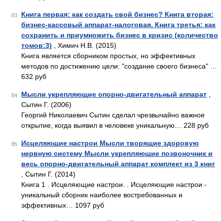
Книга первая: как создать свой бизнес? Книга вторая:
83
бизнес-кассовый аппарат-налоговая. Книга третья: как
сохранить и приумножить бизнес в кризис (количество
томов:3)
, Химич Н.В. (2015)
Книга является сборником простых, но эффективных
методов по достижению цели: "создание своего бизнеса" …
632 руб
Мысли укрепляющие опорно-двигательный аппарат
,
84
Сытин Г. (2006)
Георгий Николаевич Сытин сделал чрезвычайно важное
открытие, когда выявил в человеке уникальную… 228 руб
Исцеляющие настрои Мысли творящие здоровую
85
нервную систему Мысли укрепляющие позвоночник и
весь опорно-двигательный аппарат комплект из 3 книг
, Сытин Г. (2014)
Книга 1 . Исцеляющие настрои. . Исцеляющие настрои -
уникальный сборник наиболее востребованных и
эффективных… 1097 руб