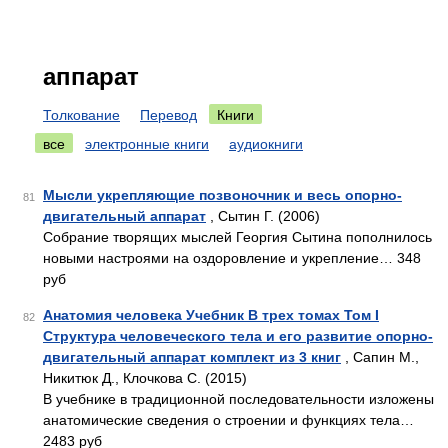
аппарат
Толкование
Перевод
Книги
все
электронные книги
аудиокниги
Мысли укрепляющие позвоночник и весь опорно-
81
двигательный аппарат
, Сытин Г. (2006)
Собрание творящих мыслей Георгия Сытина пополнилось
новыми настроями на оздоровление и укрепление… 348
руб
Анатомия человека Учебник В трех томах Том I
82
Структура человеческого тела и его развитие опорно-
двигательный аппарат комплект из 3 книг
, Сапин М.,
Никитюк Д., Клочкова С. (2015)
В учебнике в традиционной последовательности изложены
анатомические сведения о строении и функциях тела…
2483 руб